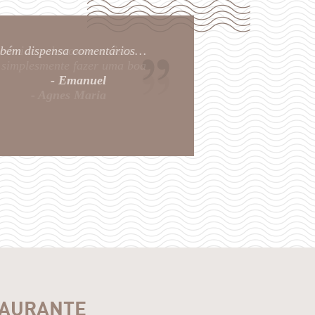
ambém dispensa comentários…
- Emanuel
TAURANTE