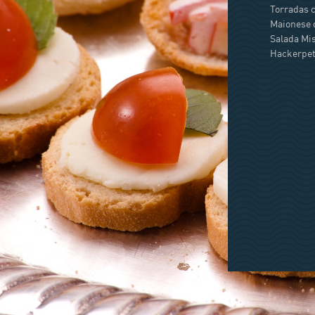
Torradas 
Maionese 
Salada Mi
Hackerpet