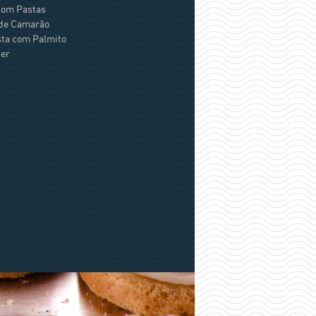
com Pastas
de Camarão
sta com Palmito
er